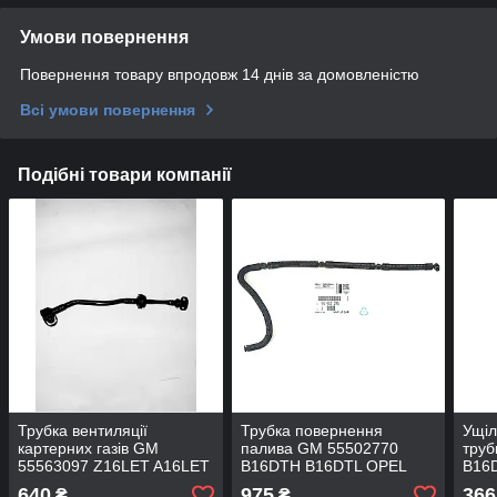
Умови повернення
Повернення товару впродовж 14 днів за домовленістю
Всі умови повернення
Подібні товари компанії
Трубка вентиляції
Трубка повернення
Ущіл
картерних газів GM
палива GM 55502770
тру
55563097 Z16LET A16LET
B16DTH B16DTL OPEL
B16D
Z16LEL A16LEL Z16LER
Astra-J/K Insignia-A Meriva-
Insi
640
975
366
₴
₴