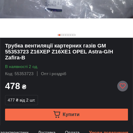
Трубка вентиляції картерних газів GM
55353723 Z16XEP Z16XE1 OPEL Astra-G/H
Zafira-B
В наявності 2 од.
Код: 55353723
Опт і роздріб
478
₴
477 ₴
від 2 шт.
Купити
арактеристики
Доставка
Оплата
Умови повернення