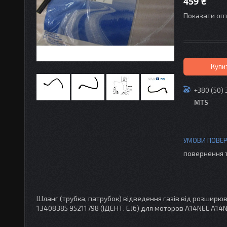
459 ₴
Показати опт
Купи
+380 (50) 
MTS
повернення 
Шланг (трубка, патрубок) відведення газів від розширю
13408385 95211798 (ІДЕНТ. EJ6) для моторов A14NEL A14NE