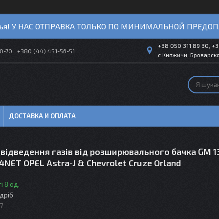
ья! У НАС ОТПРАВКА ТОЛЬКО ПО МИНИМАЛЬНОЙ ПРЕДОП
+38 050 311 89 30, +3
40-70
+380 (44) 451-56-51
с.Княжичи, Броварско
ДОСТАВКА И ОПЛАТА
відведення газів від розширювального бачка GM 1
4NET OPEL Astra-J & Chevrolet Cruze Orland
і 8 од.
здріб
7