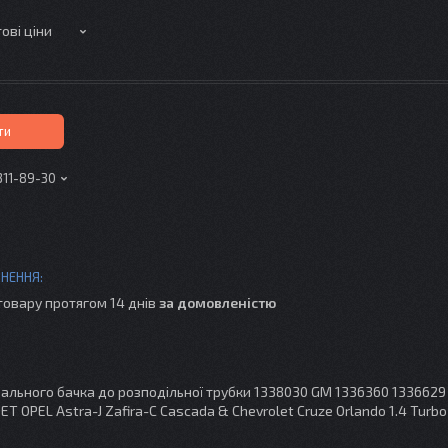
ові ціни
ти
311-89-30
товару протягом 14 днів
за домовленістю
вального бачка до розподільної трубки 1338030 GM 1336360 1336629
T OPEL Astra-J Zafira-C Cascada & Chevrolet Cruze Orlando 1.4 Turbo