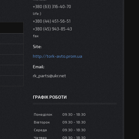
+380 (63) 316-40-70
life:)
+380 (44) 451-56-51
+380 (45) 943-85-43
fax
http://tork-avto.prom.ua
rk_parts@ukr.net
ГРАФІК РОБОТИ
Понеділок
09:30
18:30
Вівторок
09:30
18:30
Середа
09:30
18:30
Четвер
09:30
18:30