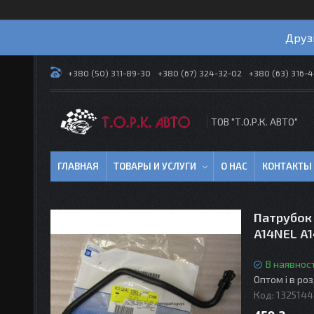
Друз
+380 (50) 311-89-30
+380 (67) 324-32-02
+380 (63) 316-
ТОВ "Т.О.Р.К. АВТО"
ГЛАВНАЯ
ТОВАРЫ И УСЛУГИ
О НАС
КОНТАКТЫ
Патрубок 
A14NEL A1
В наявност
Оптом і в ро
Код:
1325144