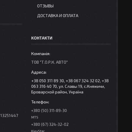
ОТЗЫВЫ
ДОСТАВКА И ОПЛАТА
КОНТАКТИ
ТОВ "Т.О.Р.К. АВТО"
+38 050 311 89 30, +38 067 324 32 02, +38
063 316 40 70, ул. Славы 19, с.Княжичи,
Броварской район, Україна
+380 (50) 311-89-30
 13251447
MTS
+380 (67) 324-32-02
KievStar