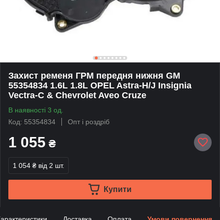
Захист ременя ГРМ передня нижня GM
55354834 1.6L 1.8L OPEL Astra-H/J Insignia
Vectra-C & Chevrolet Aveo Cruze
В наявності 3 од.
Код: 55354834
Опт і роздріб
1 055
₴
1 054 ₴
від 2 шт.
Купити
арактеристики
Доставка
Оплата
Умови повернення