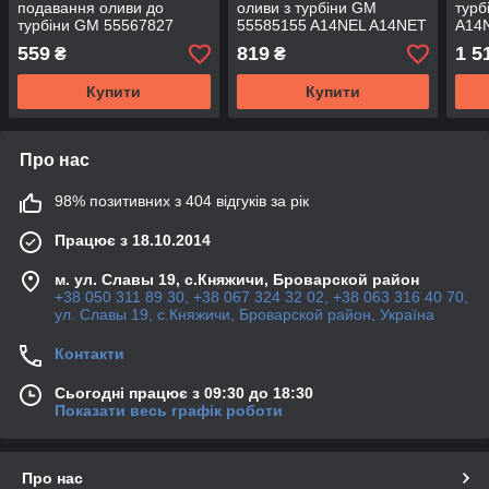
подавання оливи до
оливи з турбіни GM
турб
турбіни GM 55567827
55585155 A14NEL A14NET
A14
A14NEL A14NET A16XHT
B14NEL B14NET A20DT
B14N
559
819
1 5
₴
₴
OPEL Astra-J Zafira-C
A20DTC A20DTE A20DTH
Insi
Mokka
Купити
Купити
Про нас
98% позитивних з 404 відгуків за рік
Працює з 18.10.2014
м. ул. Славы 19, с.Княжичи, Броварской район
+38 050 311 89 30, +38 067 324 32 02, +38 063 316 40 70,
ул. Славы 19, с.Княжичи, Броварской район, Україна
Контакти
Сьогодні працює з 09:30 до 18:30
Показати весь графік роботи
Про нас