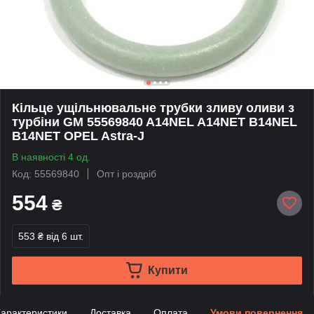
Кільце ущільнювальне трубки зливу оливи з
турбіни GM 55569840 A14NEL A14NET B14NEL
B14NET OPEL Astra-J
В наявності 4 од.
Код: 55569840
Опт і роздріб
554
₴
553 ₴
від 6 шт.
Купити
арактеристики
Доставка
Оплата
Умови повернення