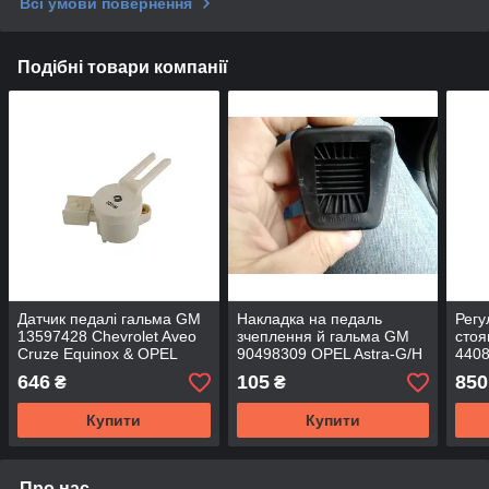
Всі умови повернення
Подібні товари компанії
Датчик педалі гальма GM
Накладка на педаль
Регу
13597428 Chevrolet Aveo
зчеплення й гальма GM
стоя
Cruze Equinox & OPEL
90498309 OPEL Astra-G/H
4408
Antara Astra-J/K Mokka
Zafira-A/B
7700
646
105
850
₴
₴
Zafira-C & Suzuki
Rena
Купити
Купити
Про нас