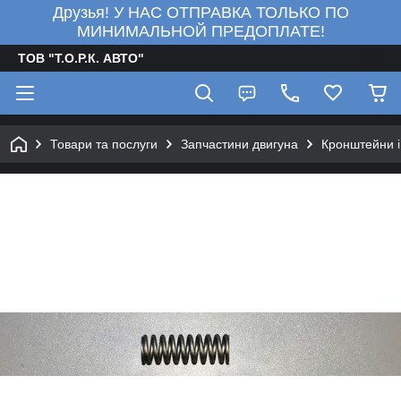
Друзья! У НАС ОТПРАВКА ТОЛЬКО ПО
МИНИМАЛЬНОЙ ПРЕДОПЛАТЕ!
ТОВ "Т.О.Р.К. АВТО"
Товари та послуги
Запчастини двигуна
Кронштейни і