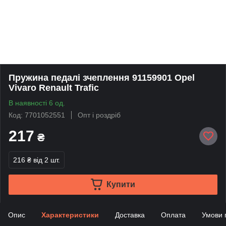
Пружина педалі зчеплення 91159901 Opel
Vivaro Renault Trafic
В наявності 6 од.
Код: 7701052551
Опт і роздріб
217
₴
216 ₴
від 2 шт.
Купити
Опис
Характеристики
Доставка
Оплата
Умови 