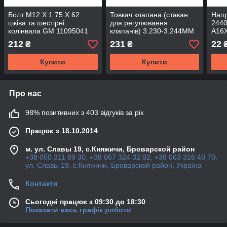
Болт M12 X 1.75 X 62
Товкач клапана (стакан
Нап
шківа та шестірні
для регулювання
244
колінвала GM 11095041
клапанів) 3.230-3.244MM
A16
A16XER A16LET Z16XEP
(IDENT 24X) GM 5640006
Z16
212
231
22
₴
₴
Z16XE1 Z18XE OPEL
55353764 A16LET A16XER
Astr
Astra-G/H
A18XER Z16LET Z16XE1
Купити
Купити
Z16XEP Z16XER
Про нас
98% позитивних з 403 відгуків за рік
Працює з 18.10.2014
м. ул. Славы 19, с.Княжичи, Броварской район
+38 050 311 89 30, +38 067 324 32 02, +38 063 316 40 70,
ул. Славы 19, с.Княжичи, Броварской район, Україна
Контакти
Сьогодні працює з 09:30 до 18:30
Показати весь графік роботи