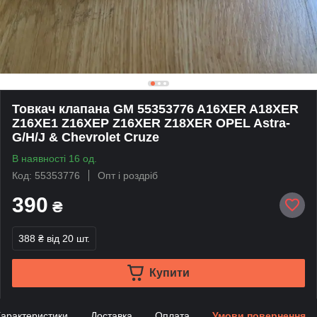
Товкач клапана GM 55353776 A16XER A18XER
Z16XE1 Z16XEP Z16XER Z18XER OPEL Astra-
G/H/J & Chevrolet Cruze
В наявності 16 од.
Код: 55353776
Опт і роздріб
390
₴
388 ₴
від 20 шт.
Купити
арактеристики
Доставка
Оплата
Умови повернення