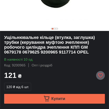
Ущільнювальне кільце (втулка, заглушка)
трубки (керування муфтою зчеплення)
робочого циліндра зчеплення КПП GM
0679178 0679625 9200965 9117714 OPEL
В наявності 10 од.
Код: 9200965
Опт і роздріб
121
₴
120 ₴
від 6 шт.
Купити