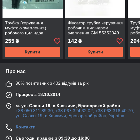
Трубка (керування
Фіксатор трубки керування
Труб
муфтою зчеплення)
робочим циліндром
муф
робочого циліндра
зчеплення GM 55352049
робо
зчеплення КПП F13 G17
OPEL Astra-H/J Insignia &
зче
255
142
294
₴
₴
GM 24422066 OPEL Astra-
CHEVROLET Cruze
567
G/H/J
ANT
Купити
Купити
CAS
SIG
Про нас
98% позитивних з 402 відгуків за рік
Працює з 18.10.2014
м. ул. Славы 19, с.Княжичи, Броварской район
+38 050 311 89 30, +38 067 324 32 02, +38 063 316 40 70,
ул. Славы 19, с.Княжичи, Броварской район, Україна
Контакти
Сьогодні працює з 09:30 до 16:00