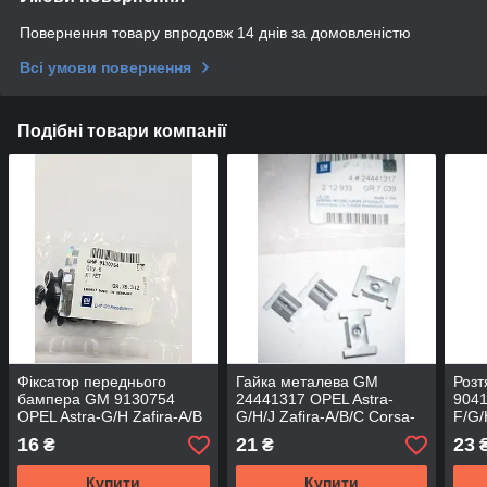
Повернення товару впродовж 14 днів за домовленістю
Всі умови повернення
Подібні товари компанії
Фіксатор переднього
Гайка металева GM
Розт
бампера GM 9130754
24441317 OPEL Astra-
904
OPEL Astra-G/H Zafira-A/B
G/H/J Zafira-A/B/C Corsa-
F/G/
Meriva-A/B Corsa-В
C/D Meriva-A Tigra-B
A/B
16
21
23
₴
₴
Omega-B Vectra-C Signum
Insignia Vectra-C Signum
ZAFI
Ampera
Купити
Купити