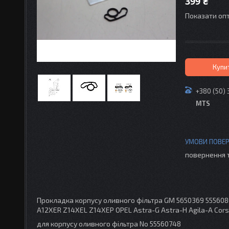
399 ₴
Показати опт
Купи
+380 (50) 
MTS
повернення 
Прокладка корпусу оливного фільтра GM 5650369 55560
A12XER Z14XEL Z14XEP OPEL Astra-G Astra-H Agila-A Cor
для корпусу оливного фільтра No 55560748