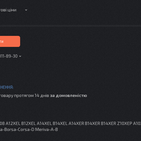
ові ціни
ти
311-89-30
товару протягом 14 днів
за домовленістю
808 A12XEL B12XEL A14XEL B14XEL A14XER B14XER B14XER Z10XEP A1
sa-Borsa-Corsa-D Meriva-A-B