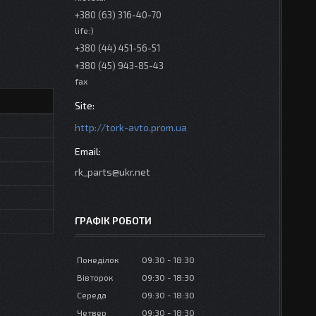
+380 (63) 316-40-70
life:)
+380 (44) 451-56-51
+380 (45) 943-85-43
fax
http://tork-avto.prom.ua
rk_parts@ukr.net
ГРАФІК РОБОТИ
Понеділок
09:30
18:30
Вівторок
09:30
18:30
Середа
09:30
18:30
Четвер
09:30
18:30