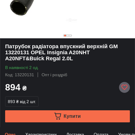
Патрубок радіатора впускний верхній GM
13220131 OPEL Insignia A20NHT
A20NFT&Buick Regal 2.0L
В наявності 2 од.
Код: 13220131
Опт і роздріб
894
₴
893 ₴
від 2 шт.
Купити
Опис
Характеристики
Доставка
Оплата
Умови п