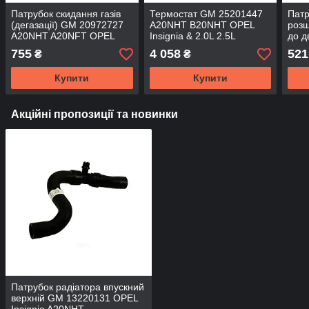
Патрубок скидання газів
Термостат GM 25201447
Патр
(дегазації) GM 20972727
A20NHT B20NHT OPEL
розш
A20NHT A20NFT OPEL
Insignia & 2.0L 2.5L
до д
Insignia
Chevrolet Camaro Equinox
A20
755
4 058
521
₴
₴
Malibu & Cadillac ATS
Insi
Купити
Купити
Акційні пропозиції та новинки
Патрубок радіатора впускний
верхній GM 13220131 OPEL