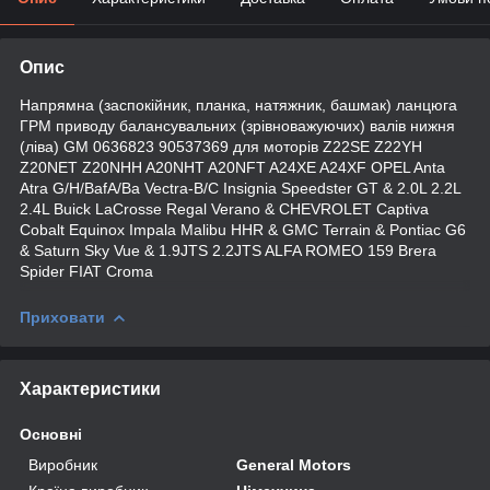
Опис
Напрямна (заспокійник, планка, натяжник, башмак) ланцюга
ГРМ приводу балансувальних (зрівноважуючих) валів нижня
(ліва) GM 0636823 90537369 для моторів Z22SE Z22YH
Z20NET Z20NHH A20NHT A20NFT A24XE A24XF OPEL Anta
Atra G/H/BafA/Ba Vectra-B/C Insignia Speedster GT & 2.0L 2.2L
2.4L Buick LaCrosse Regal Verano & CHEVROLET Captiva
Cobalt Equinox Impala Malibu HHR & GMC Terrain & Pontiac G6
& Saturn Sky Vue & 1.9JTS 2.2JTS ALFA ROMEO 159 Brera
Spider FIAT Croma
Приховати
Характеристики
Основні
Виробник
General Motors