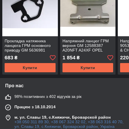
Прокладка натяжника
Напрямний ланцюг ГРМ
Нап
ланцюга ГРМ основного
верхня GM 12588387
9053
приводу GM 5636981
A20NFT A24XF OPEL
& C
12589477 Chevrolet
Antara Insignia & 2.4L
Equi
683
1 854
220
₴
₴
Captiva C100 Opel Antara
Chevrolet Captiva Equinox
OPEL
Insignia Vectra-C Signum
Купити
Купити
A28NER A28NET Z28NEL
Про нас
98% позитивних з 402 відгуків за рік
Працює з 18.10.2014
м. ул. Славы 19, с.Княжичи, Броварской район
+38 050 311 89 30, +38 067 324 32 02, +38 063 316 40 70,
ул. Славы 19, с.Княжичи, Броварской район, Україна