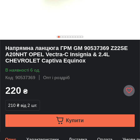
Напрямна ланцюга ГРМ GM 90537369 Z22SE
A20NHT OPEL Vectra-C Insignia & 2.4L
CHEVROLET Captiva Equinox
В наявності 6 од.
Код: 90537369
Опт і роздріб
220
₴
210 ₴
від 2 шт.
Купити
Опис
Характеристики
Доставка
Оплата
Умови п