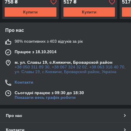
758
517
517
₴
₴
Insignia hatch (хучбек) &
Estate F35 (караван,
Vect
sedan (сідан) до 2013г.
універсал, фургон)
(кар
Купити
Купити
фург
Про нас
98% позитивних з 403 відгуків за рік
Працює з 18.10.2014
м. ул. Славы 19, с.Княжичи, Броварской район
+38 050 311 89 30, +38 067 324 32 02, +38 063 316 40 70,
ул. Славы 19, с.Княжичи, Броварской район, Україна
Контакти
Сьогодні працює з 09:30 до 18:30
Показати весь графік роботи
Про нас
Контакти