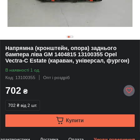
Напрямна (кронштейн, опора) заднього
бампера ліва GM 1404815 13100355 Opel
Vectra-C Estate (караван, універсал, фургон)
В наявності 1 од.
Код: 13100355
Опт і роздріб
702
₴
702 ₴
від 2 шт.
Купити
арактеристики
Доставка
Оплата
Умови повернення