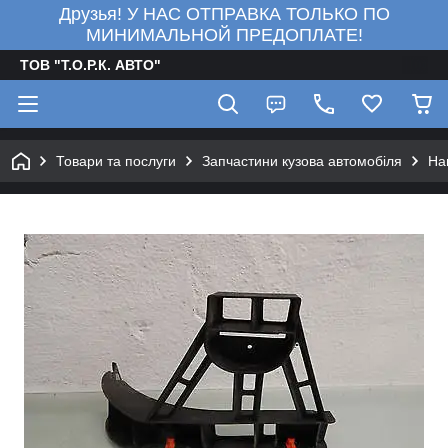
Друзья! У НАС ОТПРАВКА ТОЛЬКО ПО
МИНИМАЛЬНОЙ ПРЕДОПЛАТЕ!
ТОВ "Т.О.Р.К. АВТО"
Товари та послуги
Запчастини кузова автомобіля
На