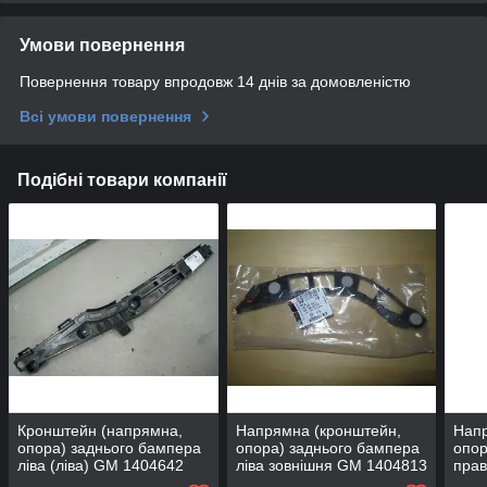
Умови повернення
Повернення товару впродовж 14 днів за домовленістю
Всі умови повернення
Подібні товари компанії
Кронштейн (напрямна,
Напрямна (кронштейн,
Напр
опора) заднього бампера
опора) заднього бампера
опор
ліва (ліва) GM 1404642
ліва зовнішня GM 1404813
прав
13238835 13238837 OPEL
13100346 Opel Vectra-C
1404