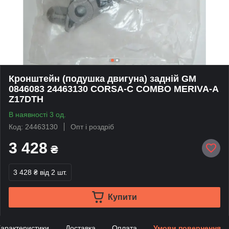
Кронштейн (подушка двигуна) задній GM
0846083 24463130 CORSA-C COMBO MERIVA-A
Z17DTH
В наявності 3 од.
Код: 24463130
Опт і роздріб
3 428
₴
3 428 ₴
від 2 шт.
Купити
арактеристики
Доставка
Оплата
Умови повернення