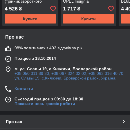
(трійник зворотного
OPEL Insignia
B16
ефекту форсунки) GM
D16
4 526
1 717
4 4
₴
₴
98134951 Z17DTH OPEL
D16D
Combo Corsa-C Meriva-A
Купити
Купити
Про нас
98% позитивних з 402 відгуків за рік
Працює з 18.10.2014
м. ул. Славы 19, с.Княжичи, Броварской район
+38 050 311 89 30, +38 067 324 32 02, +38 063 316 40 70,
ул. Славы 19, с.Княжичи, Броварской район, Україна
Контакти
Сьогодні працює з 09:30 до 18:30
Показати весь графік роботи
Про нас