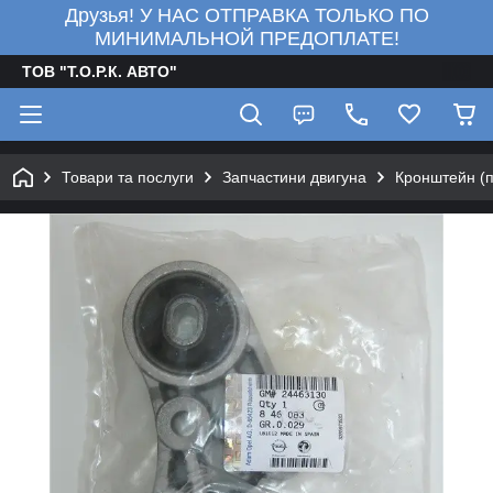
Друзья! У НАС ОТПРАВКА ТОЛЬКО ПО
МИНИМАЛЬНОЙ ПРЕДОПЛАТЕ!
ТОВ "Т.О.Р.К. АВТО"
Товари та послуги
Запчастини двигуна
Кронштейн (