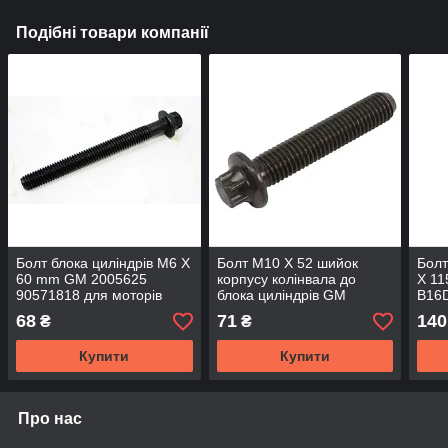
Подібні товари компанії
Болт блока циліндрів M6 X
Болт M10 X 52 шийок
Болт
60 mm GM 2005625
корпусу колінвала до
X 1
90571818 для моторів
блока циліндрів GM
B16D
1.4L OPEL & Buick &
24418414 A16XER A18XER
Insi
68
71
140
₴
₴
Chevrolet
Z14XE Z16XE Z16XEP
Mokk
Z16XER
Купити
Купити
Про нас