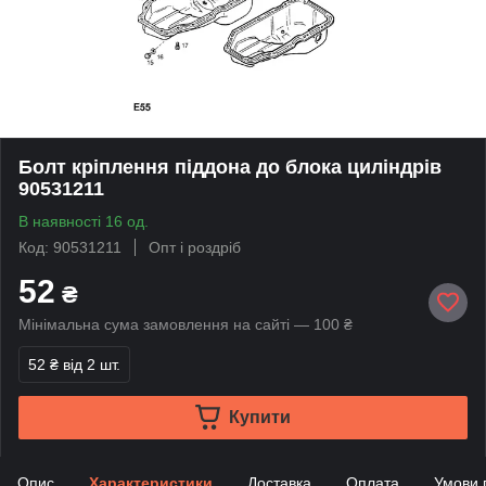
Болт кріплення піддона до блока циліндрів
90531211
В наявності 16 од.
Код: 90531211
Опт і роздріб
52
₴
Мінімальна сума замовлення на сайті — 100 ₴
52 ₴
від 2 шт.
Купити
Опис
Характеристики
Доставка
Оплата
Умови 