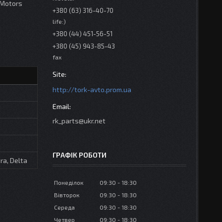
 Motors
+380 (63) 316-40-70
life:)
+380 (44) 451-56-51
+380 (45) 943-85-43
fax
http://tork-avto.prom.ua
rk_parts@ukr.net
ГРАФІК РОБОТИ
tra, Delta
Понеділок
09:30
18:30
Вівторок
09:30
18:30
Середа
09:30
18:30
Четвер
09:30
18:30