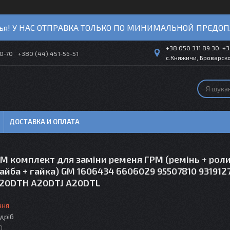
ья! У НАС ОТПРАВКА ТОЛЬКО ПО МИНИМАЛЬНОЙ ПРЕДОП
+38 050 311 89 30, +3
40-70
+380 (44) 451-56-51
с.Княжичи, Броварско
ДОСТАВКА И ОПЛАТА
РМ комплект для заміни ременя ГРМ (ремінь + рол
айба + гайка) GM 1606434 6606029 95507810 93191
20DTH A20DTJ A20DTL
ння
здріб
0