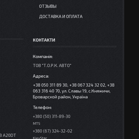
ОТЗЫВЫ
ДОСТАВКА И ОПЛАТА
КОНТАКТИ
ТОВ "Т.О.Р.К. АВТО"
+38 050 311 89 30, +38 067 324 32 02, +38
063 316 40 70, ул. Славы 19, с.Княжичи,
Броварской район, Україна
+380 (50) 311-89-30
MTS
+380 (67) 324-32-02
78 A20DT
KievStar