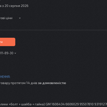
а з 20 серпня 2026
ові ціни
ти
311-89-30
товару протягом 14 днів
за домовленістю
олики +болт + шайба + гайка) GM 1606434 6606029 95507810 931912