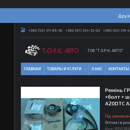
Друз
+380 (50) 311-89-30
+380 (67) 324-32-02
+380 (63) 316-
ТОВ "Т.О.Р.К. АВТО"
ГЛАВНАЯ
ТОВАРЫ И УСЛУГИ
О НАС
КОНТАКТЫ
Ремінь Г
+болт + ш
A20DTC A
Під замовле
Оптом і в ро
Код:
9550781