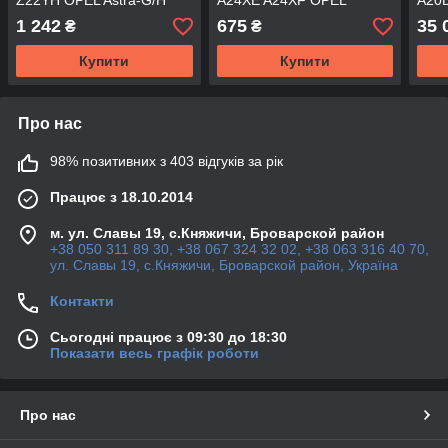
Z22YH OPEL Astra-G/H
A24XE A24XF OPEL
A20
Zafira-A/B Vectra-B/C
ANTARA ASTRA-G/H
OPEL
1 242
675
35 
₴
₴
Signum
VECTRA-C ZAFIRA-A/B
Vect
Купити
Купити
Про нас
98% позитивних з 403 відгуків за рік
Працює з 18.10.2014
м. ул. Славы 19, с.Княжичи, Броварской район
+38 050 311 89 30, +38 067 324 32 02, +38 063 316 40 70,
ул. Славы 19, с.Княжичи, Броварской район, Україна
Контакти
Сьогодні працює з 09:30 до 18:30
Показати весь графік роботи
Про нас