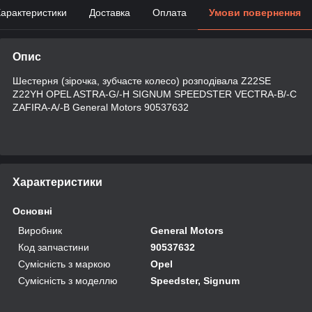
арактеристики
Доставка
Оплата
Умови повернення
Опис
Шестерня (зірочка, зубчасте колесо) розподівала Z22SE
Z22YH OPEL ASTRA-G/-H SIGNUM SPEEDSTER VECTRA-B/-C
ZAFIRA-A/-B General Motors 90537632
Характеристики
Основні
Виробник
General Motors
Код запчастини
90537632
Сумісність з маркою
Opel
Сумісність з моделлю
Speedster, Signum