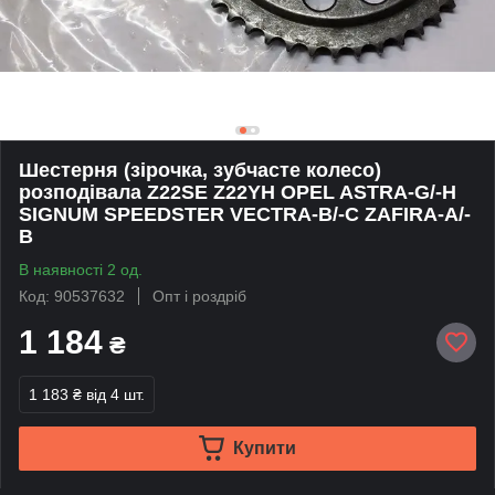
Шестерня (зірочка, зубчасте колесо)
розподівала Z22SE Z22YH OPEL ASTRA-G/-H
SIGNUM SPEEDSTER VECTRA-B/-C ZAFIRA-A/-
B
В наявності 2 од.
Код: 90537632
Опт і роздріб
1 184
₴
1 183 ₴
від 4 шт.
Купити