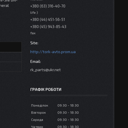
eral
+380 (63) 316-40-70
life:)
+380 (44) 451-56-51
+380 (45) 943-85-43
fax
http://tork-avto.prom.ua
rk_parts@ukr.net
ГРАФІК РОБОТИ
Понеділок
09:30
18:30
Вівторок
09:30
18:30
Середа
09:30
18:30
Четвер
09:30
18:30