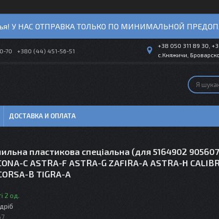
ья! У НАС ОТПРАВКА ТОЛЬКО ПО МИНИМАЛЬНОЙ ПРЕДОП
+38 050 311 89 30, +3
40-70
+380 (44) 451-56-51
с.Княжичи, Броварско
ДОСТАВКА И ОПЛАТА
пильна пластикова спеціальна (для 5164902 90560
ONA-C ASTRA-F ASTRA-G ZAFIRA-A ASTRA-H CALIB
CORSA-B TIGRA-A
і 2 од.
здріб
67