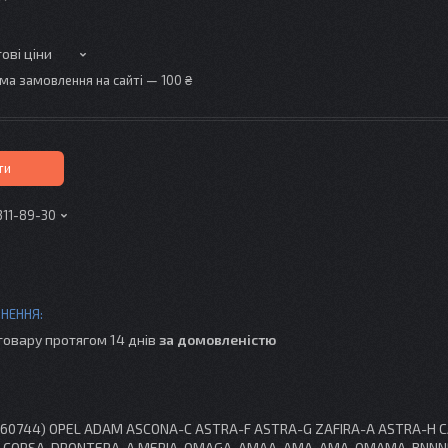
ові ціни
ма замовлення на сайті — 100 ₴
ти
311-89-30
товару протягом 14 днів
за домовленістю
0560744) OPEL ADAM ASCONA-C ASTRA-F ASTRA-G ZAFIRA-A ASTRA-H C
RSA-CORSA-DRONTERA-A MERIA-OMAGA-AMAA-AMA-AMA-OMAMA-BNNN