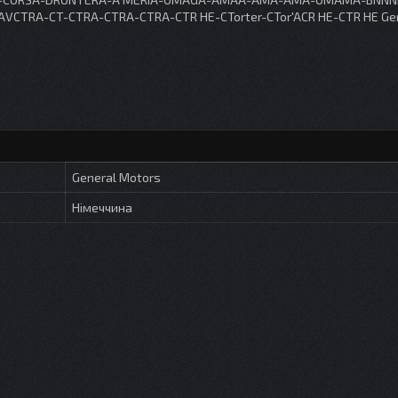
A-CT-CTRA-CTRA-CTRA-CTR HE-CTorter-CTor'ACR HE-CTR HE Gen
General Motors
Німеччина