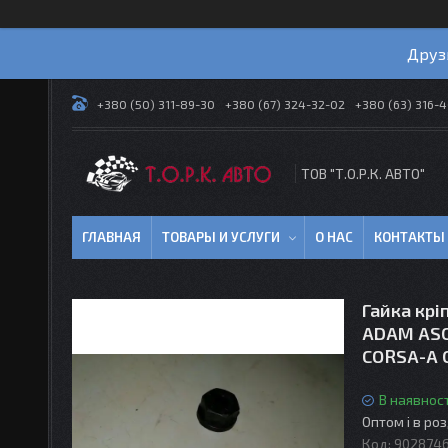
Друз
+380 (50) 311-89-30
+380 (67) 324-32-02
+380 (63) 316-
ТОВ "Т.О.Р.К. АВТО"
ГЛАВНАЯ
ТОВАРЫ И УСЛУГИ
О НАС
КОНТАКТЫ
Гайка крі
ADAM ASC
CORSA-A 
В наявност
Оптом і в ро
Код:
902874