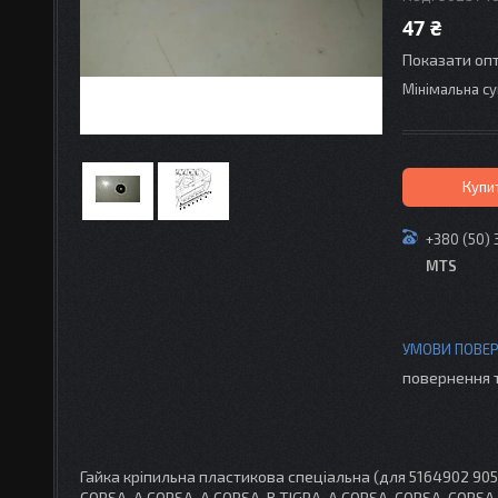
47 ₴
Показати опт
Мінімальна су
Купи
+380 (50) 
MTS
повернення 
Гайка кріпильна пластикова спеціальна (для 5164902 9
CORSA-A CORSA-A CORSA-B TIGRA-A CORSA-CORSA-CO