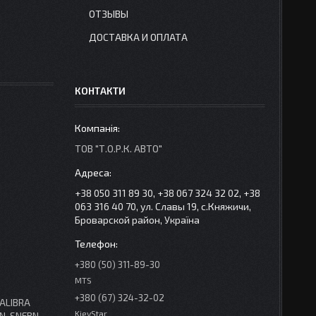
ОТЗЫВЫ
ДОСТАВКА И ОПЛАТА
КОНТАКТИ
ТОВ "Т.О.Р.К. АВТО"
+38 050 311 89 30, +38 067 324 32 02, +38
063 316 40 70, ул. Славы 19, с.Княжичи,
Броварской район, Україна
+380 (50) 311-89-30
MTS
+380 (67) 324-32-02
ALIBRA
KievStar
N-SNFBN-