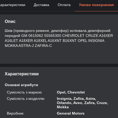
арактеристики
Доставка
Оплата
Умови повернення
Опис
Шків (приводного ременя, демпфер) колінвала демпферний
передній GM 0615062 55565300 CHEVROLET CRUZE A16XER
A16LET A18XER A18XEL A16XNT B16XNT OPEL INSIGNIA
MOKKA ASTRA-J ZAFIRA-C
Характеристики
Основні атрибути
Сумісність з маркою
Opel, Chevrolet
Сумісність з моделлю
Insignia, Zafira, Astra,
Orlando, Aveo, Zafira, Cruze,
Mokka
Виробник
General Motors