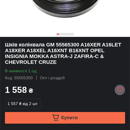
Шків колінвала GM 55565300 A16XER A16LET
A18XER A18XEL A16XNT B16XNT OPEL
INSIGNIA MOKKA ASTRA-J ZAFIRA-C &
CHEVROLET CRUZE
В наявності 1 од.
Код: 55565300
Опт і роздріб
1 558
₴
1 557 ₴
від 2 шт.
Купити