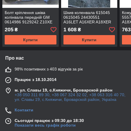
Болт кріплення шківа
Шкив коленвала 615045
Кож
колінвала передній GM
0615045 24430551
555
0614986 9129242 Z10XE
A16LET A16XER A18XER
A18X
Z10XEP A10XEP Z12XEP
Z16LET Z16XEP Z16XE1
Insi
205
1 608
763
₴
₴
A12XEL A12XER Z14XEP
Z16XER Z18XER A16XNT
CHE
A14XER OPEL Astra-G
A16LEL A16LER A16LES
Купити
Купити
Astra-H Agila-A
Z16LEL Z16LER Z16XNT
Про нас
98% позитивних з 403 відгуків за рік
Працює з 18.10.2014
м. ул. Славы 19, с.Княжичи, Броварской район
+38 050 311 89 30, +38 067 324 32 02, +38 063 316 40 70,
ул. Славы 19, с.Княжичи, Броварской район, Україна
Контакти
Сьогодні працює з 09:30 до 18:30
Показати весь графік роботи