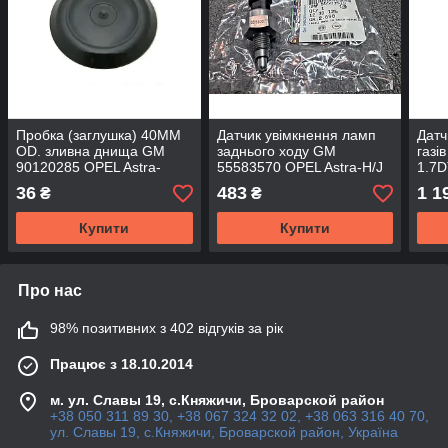
Пробка (заглушка) 40MM
Датчик увімкнення ламп
Датч
OD. зливна днища GM
заднього ходу GM
газі
90120285 OPEL Astra-
55583570 OPEL Astra-H/J
1.7D
F/G/H/J Corsa-B/C/D
Zafira-B/C Corsa-D Meriva-
H/J 
36
483
1 1
₴
₴
Meriva-A Omega-A/B
A/B Insignia Mokka
MER
Vectra
ZAF
Купити
Купити
Про нас
98% позитивних з 402 відгуків за рік
Працює з 18.10.2014
м. ул. Славы 19, с.Княжичи, Броварской район
+38 050 311 89 30, +38 067 324 32 02, +38 063 316 40 70,
ул. Славы 19, с.Княжичи, Броварской район, Україна