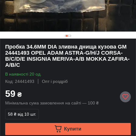
Пробка 34.6MM DIA зливна днища кузова GM
24441493 OPEL ADAM ASTRA-G/H/J CORSA-
B/C/D/E INSIGNIA MERIVA-A/B MOKKA ZAFIRA-
A/B/C
В наявності 20 од.
Код: 24441493
Опт і роздріб
59
₴
Мінімальна сума замовлення на сайті — 100 ₴
58 ₴
від 10 шт.
Купити