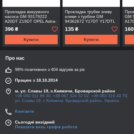
Прокладка вакуумного
Прокладка трубки зливу
Прок
насоса GM 93179222
оливи з турбіни GM
GM 
A20DT Z19DT OPEL Astra-
94362672 Y17DT Y17DTL
A17
H/J Zafira-B/C Insignia
Z17DTH Z17DTL Opel
Z17D
396
135
160
₴
₴
Vectra-C & SAAB 9-3 9-5
Astra-G/H Corsa-C Meriva-
Cors
A
Купити
Купити
Про нас
98% позитивних з 404 відгуків за рік
Працює з 18.10.2014
м. ул. Славы 19, с.Княжичи, Броварской район
+38 050 311 89 30, +38 067 324 32 02, +38 063 316 40 70,
ул. Славы 19, с.Княжичи, Броварской район, Україна
Контакти
Сьогодні вихідний
Показати весь графік роботи