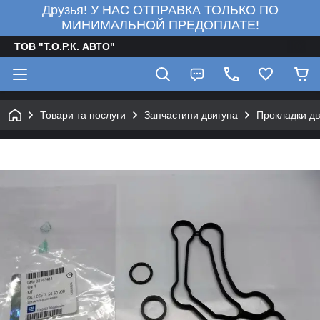
Друзья! У НАС ОТПРАВКА ТОЛЬКО ПО
МИНИМАЛЬНОЙ ПРЕДОПЛАТЕ!
ТОВ "Т.О.Р.К. АВТО"
Товари та послуги
Запчастини двигуна
Прокладки дв