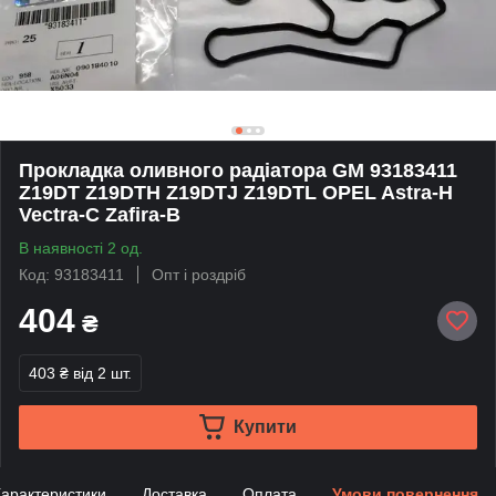
Прокладка оливного радіатора GM 93183411
Z19DT Z19DTH Z19DTJ Z19DTL OPEL Astra-H
Vectra-C Zafira-B
В наявності 2 од.
Код: 93183411
Опт і роздріб
404
₴
403 ₴
від 2 шт.
Купити
арактеристики
Доставка
Оплата
Умови повернення