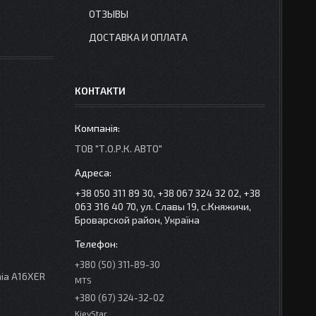
ОТЗЫВЫ
ДОСТАВКА И ОПЛАТА
КОНТАКТИ
ТОВ "Т.О.Р.К. АВТО"
+38 050 311 89 30, +38 067 324 32 02, +38
063 316 40 70, ул. Славы 19, с.Княжичи,
Броварской район, Україна
+380 (50) 311-89-30
nia A16XER
MTS
+380 (67) 324-32-02
KievStar