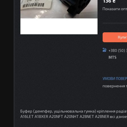
136 ₴
Показати опт
Купи
+380 (50) 
MTS
повернення 
Буфер (демпфер, ущільнювальна гумка) кріплення радіа
A16LET A18XER A20NFT A20NHT A28NET A28NER всі дзизе