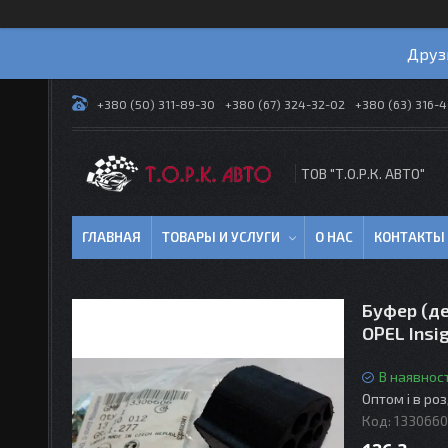
Друз
+380 (50) 311-89-30
+380 (67) 324-32-02
+380 (63) 316-
ТОВ "Т.О.Р.К. АВТО"
ГЛАВНАЯ
ТОВАРЫ И УСЛУГИ
О НАС
КОНТАКТЫ
Буфер (де
OPEL Ins
В наявност
Оптом і в ро
Код:
133066