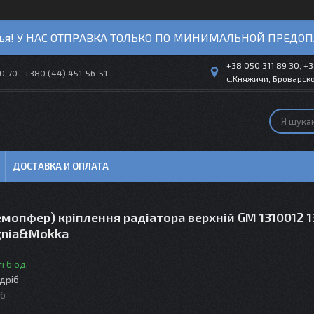
ья! У НАС ОТПРАВКА ТОЛЬКО ПО МИНИМАЛЬНОЙ ПРЕДОП
+38 050 311 89 30, +3
40-70
+380 (44) 451-56-51
с.Княжичи, Броварско
ДОСТАВКА И ОПЛАТА
мопфер) кріплення радіатора верхній GM 1310012 
ignia&Mokka
і 6 од.
здріб
06