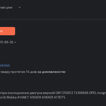
ові ціни
ти
311-89-30
товару протягом 14 днів
за домовленістю
тора охолодження двигуна верхній GM 1310012 13306606 OPEL Insig
лі & Mokka A14NET A16XER A18XER A17DTS