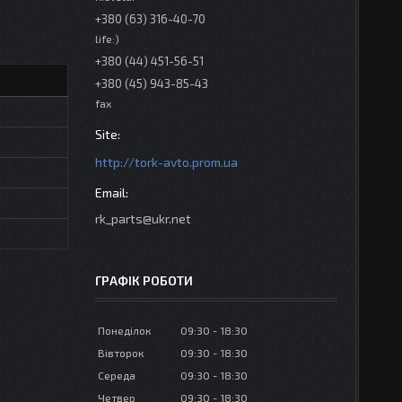
+380 (63) 316-40-70
life:)
+380 (44) 451-56-51
+380 (45) 943-85-43
fax
http://tork-avto.prom.ua
rk_parts@ukr.net
ГРАФІК РОБОТИ
Понеділок
09:30
18:30
Вівторок
09:30
18:30
Середа
09:30
18:30
Четвер
09:30
18:30