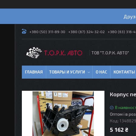
Друз
+380 (50) 311-89-30
+380 (67) 324-32-02
+380 (63) 316-
ТОВ "Т.О.Р.К. АВТО"
ГЛАВНАЯ
ТОВАРЫ И УСЛУГИ
О НАС
КОНТАКТЫ
Корпус пе
В наявност
Оптом і в ро
Код:
134882
5 162 ₴