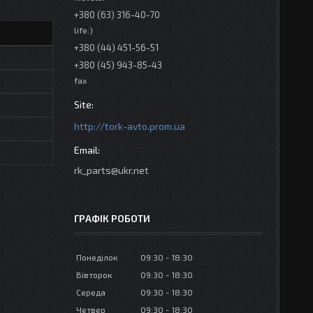
+380 (63) 316-40-70
life:)
+380 (44) 451-56-51
+380 (45) 943-85-43
fax
http://tork-avto.prom.ua
rk_parts@ukr.net
ГРАФІК РОБОТИ
Понеділок
09:30
18:30
Вівторок
09:30
18:30
Середа
09:30
18:30
Четвер
09:30
18:30