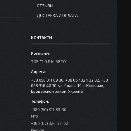
ОТЗЫВЫ
ДОСТАВКА И ОПЛАТА
КОНТАКТИ
ТОВ "Т.О.Р.К. АВТО"
+38 050 311 89 30, +38 067 324 32 02, +38
063 316 40 70, ул. Славы 19, с.Княжичи,
Броварской район, Україна
+380 (50) 311-89-30
MTS
+380 (67) 324-32-02
KievStar