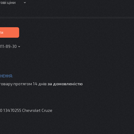
ові ціни
ти
311-89-30
товару протягом 14 днів
за домовленістю
0 13470255 Chevrolet Cruze