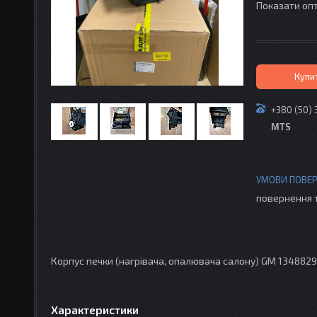
Показати опт
Купи
+380 (50) 
MTS
повернення 
Корпус печки (нагрівача, опалювача салону) GM 1348829
Характеристики