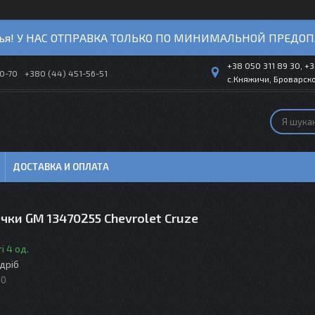
ья! У НАС ОТПРАВКА ТОЛЬКО ПО МИНИМАЛЬНОЙ ПРЕДОП
+38 050 311 89 30, +3
40-70
+380 (44) 451-56-51
с.Княжичи, Броварско
ДОСТАВКА И ОПЛАТА
чки GM 13470255 Chevrolet Cruze
і 4 од.
здріб
90