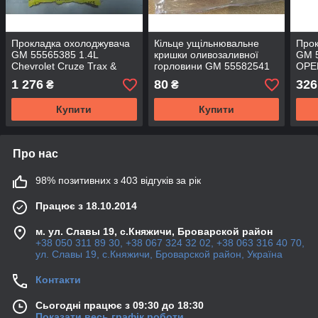
Прокладка охолоджувача
Кільце ущільнювальне
Прок
GM 55565385 1.4L
кришки оливозаливної
GM 
Chevrolet Cruze Trax &
горловини GM 55582541
OPEL
OPEL Astra-J Zafira-C
OPEL Antara Astra-H/G/J
Meri
1 276
80
326
₴
₴
Meriva-B Insignia
Zafira-A/B Meriva-A/B
CHE
Купити
Купити
Про нас
98% позитивних з 403 відгуків за рік
Працює з 18.10.2014
м. ул. Славы 19, с.Княжичи, Броварской район
+38 050 311 89 30, +38 067 324 32 02, +38 063 316 40 70,
ул. Славы 19, с.Княжичи, Броварской район, Україна
Контакти
Сьогодні працює з 09:30 до 18:30
Показати весь графік роботи