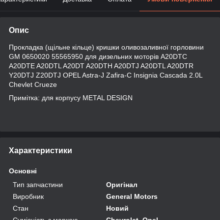
Опис
Прокладка (щільне кільце) кришки оливозаливної горловини
GM 0650020 55565950 для дизельних моторів A20DTC
A20DTE A20DTL A20DT A20DTH A20DTJ A20DTL A20DTR
Y20DTJ Z20DTJ OPEL Astra-J Zafira-C Insignia Cascada 2.0L
Chevlet Crueze
Примітка: для корпусу METAL DESIGN
Характеристики
Основні
Тип запчастини
Оригінал
Виробник
General Motors
Стан
Новий
Сумісність з маркою
Chevrolet, Opel