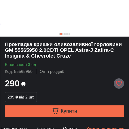
Прокладка кришки оливозаливної горловини
GM 55565950 2.0CDTI OPEL Astra-J Zafira-C
Insignia & Chevrolet Cruze
В наявності 3 од.
Код: 55565950
Опт і роздріб
290
₴
289 ₴
від 2 шт.
Купити
арактеристики
Доставка
Оплата
Умови повернення