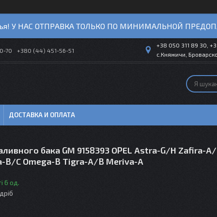
ья! У НАС ОТПРАВКА ТОЛЬКО ПО МИНИМАЛЬНОЙ ПРЕДОП
+38 050 311 89 30, +3
40-70
+380 (44) 451-56-51
с.Княжичи, Броварско
ДОСТАВКА И ОПЛАТА
ливного бака GM 9158393 OPEL Astra-G/H Zafira-A/
a-B/C Omega-B Tigra-A/B Meriva-A
і 6 од.
здріб