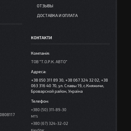
ОТЗЫВЫ
ДОСТАВКА И ОПЛАТА
КОНТАКТИ
ТОВ "Т.О.Р.К. АВТО"
+38 050 311 89 30, +38 067 324 32 02, +38
063 316 40 70, ул. Славы 19, с.Княжичи,
Броварской район, Україна
+380 (50) 311-89-30
0808117
MTS
+380 (67) 324-32-02
KievStar