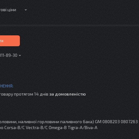
ові ціни
ти
311-89-30
товару протягом 14 днів
за домовленістю
рловини, наливної горловини паливного бака) GM 0808203 0807263 
bo Corsa-B/C Vectra-B/C Omega-B Tigra-A/Biva-A