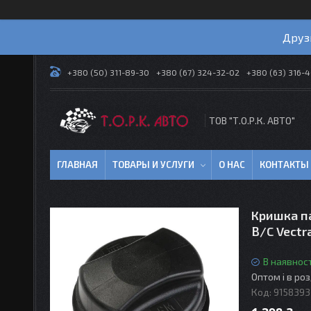
Друз
+380 (50) 311-89-30
+380 (67) 324-32-02
+380 (63) 316-
ТОВ "Т.О.Р.К. АВТО"
ГЛАВНАЯ
ТОВАРЫ И УСЛУГИ
О НАС
КОНТАКТЫ
Кришка па
B/C Vectr
В наявност
Оптом і в ро
Код:
9158393