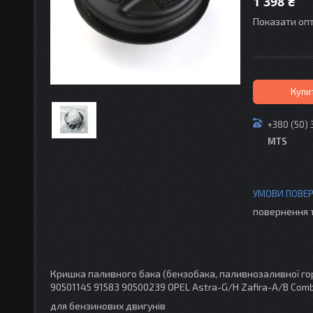
1 398 ₴
Показати опт
Купи
+380 (50) 
MTS
повернення 
Кришка паливного бака (бензобака, паливнозаливної го
90501145 91583 90500239 OPEL Astra-G/H Zafira-A/B Com
для бензинових двигунів