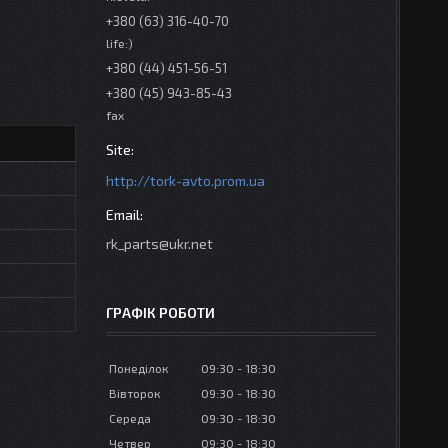
+380 (63) 316-40-70
life:)
+380 (44) 451-56-51
+380 (45) 943-85-43
fax
http://tork-avto.prom.ua
rk_parts@ukr.net
ГРАФІК РОБОТИ
Понеділок
09:30
18:30
Вівторок
09:30
18:30
Середа
09:30
18:30
Четвер
09:30
18:30