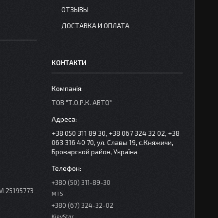
ОТЗЫВЫ
ДОСТАВКА И ОПЛАТА
КОНТАКТИ
ТОВ "Т.О.Р.К. АВТО"
+38 050 311 89 30, +38 067 324 32 02, +38
063 316 40 70, ул. Славы 19, с.Княжичи,
Броварской район, Україна
+380 (50) 311-89-30
M 25195773
MTS
+380 (67) 324-32-02
KievStar