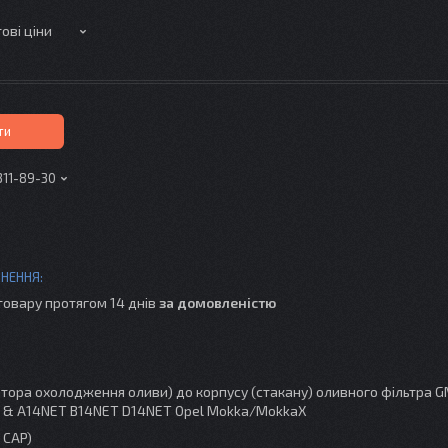
ові ціни
ти
311-89-30
товару протягом 14 днів
за домовленістю
ора охолодження оливи) до корпусу (стакану) оливного фільтра G
Trax & A14NET B14NET D14NET Opel Mokka/MokkaX
 CAP)