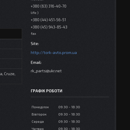
+380 (63) 316-40-70
life:)
+380 (44) 451-56-51
+380 (45) 943-85-43
fax
http://tork-avto.prom.ua
rk_parts@ukr.net
a, Cruze,
ГРАФІК РОБОТИ
Понеділок
09:30
18:30
Вівторок
09:30
18:30
Середа
09:30
18:30
Четвер
09:30
18:30