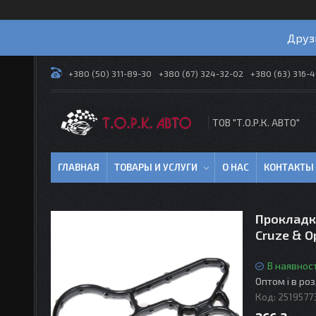
Друз
+380 (50) 311-89-30
+380 (67) 324-32-02
+380 (63) 316-
ТОВ "Т.О.Р.К. АВТО"
ГЛАВНАЯ
ТОВАРЫ И УСЛУГИ
О НАС
КОНТАКТЫ
Прокладка
Cruze & 
В наявност
Оптом і в ро
Код:
2519577