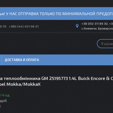
ья! У НАС ОТПРАВКА ТОЛЬКО ПО МИНИМАЛЬНОЙ ПРЕДОП
+38 050 311 89 30, +3
40-70
+380 (44) 451-56-51
с.Княжичи, Броварско
ДОСТАВКА И ОПЛАТА
 теплообмінника GM 25195773 1.4L Buick Encore & C
Opel Mokka/MokkaX
і 4 од.
здріб
3