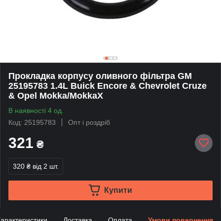
Прокладка корпусу оливного фільтра GM
25195783 1.4L Buick Encore & Chevrolet Cruze
& Opel Mokka/MokkaX
В наявності 4 од.
Код: 25195783
Опт і роздріб
321
₴
320 ₴
від 2 шт.
Купити
арактеристики
Доставка
Оплата
Умови повернення