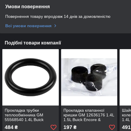
Умови повернення
Повернення товару впродовж 14 днів за домовленістю
Всі умови повернення
Подібні товари компанії
Прокладка трубки
Прокладка клапанної
Шайб
теплообмінника GM
кришки GM 12636176 1.4L
коле
55568540 1.4L Buick
1.5L Buick Encore &
1.4L
Encore & Chevrolet Cruze
Chevrolet Cruze Malibu Volt
Chev
484
197
491
₴
₴
& OPEL Astra-J
& GMC Terrain
Astr