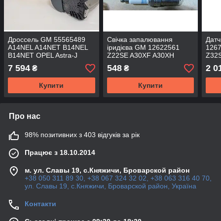
Дроссель GM 55565489
Свічка запалювання
Датч
A14NEL A14NET B14NEL
іридієва GM 12622561
126
B14NET OPEL Astra-J
Z22SE A30XF A30XH
Z32
Insignia Corsa-D Meriva-B
Z32SE Opel Antara Vectra-
CAPT
7 594
548
2 0
₴
₴
& CHEVROLET Cruze 1.4
C & CHEVROLET Captiva
A28
C
Купити
Купити
Про нас
98% позитивних з 403 відгуків за рік
Працює з 18.10.2014
м. ул. Славы 19, с.Княжичи, Броварской район
+38 050 311 89 30, +38 067 324 32 02, +38 063 316 40 70,
ул. Славы 19, с.Княжичи, Броварской район, Україна
Контакти