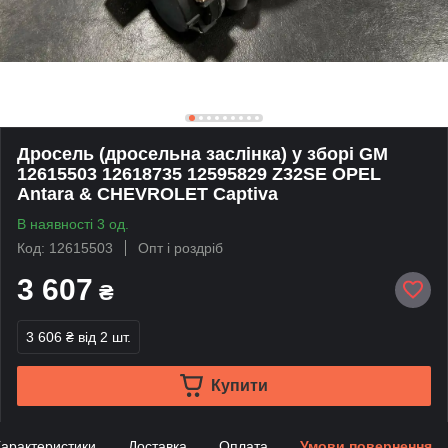
Дросель (дросельна заслінка) у зборі GM
12615503 12618735 12595829 Z32SE OPEL
Antara & CHEVROLET Captiva
В наявності 3 од.
Код: 12615503
Опт і роздріб
3 607
₴
3 606 ₴
від 2 шт.
Купити
арактеристики
Доставка
Оплата
Умови повернення