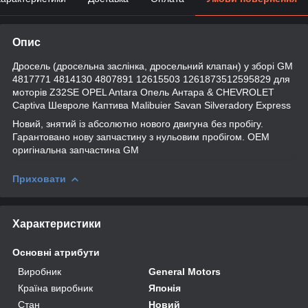
Опис
Дросель (дросельна заслінка, дросельний клапан) у зборі GM
4817771 4814130 4807891 12615503 1261873512595829 для
моторів Z32SE OPEL Antara Опель Антара & CHEVROLET
Captiva Шевроле Каптива Malibuier Savan Silveradory Express
Новий, знятий із абсолютно нового двигуна без пробігу.
Гарантовано нову запчастину з нульовим пробігом. OEM
оригінальна запчастина GM
Приховати
Характеристики
Основні атрибути
Виробник
General Motors
Країна виробник
Японія
Стан
Новий