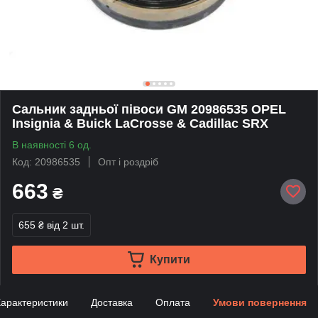
Сальник задньої півоси GM 20986535 OPEL
Insignia & Buick LaCrosse & Cadillac SRX
В наявності 6 од.
Код: 20986535
Опт і роздріб
663
₴
655 ₴
від 2 шт.
Купити
арактеристики
Доставка
Оплата
Умови повернення