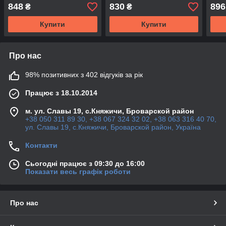
Regal & Cadillac XTS &
LaCrosse Regal & Cadillac
LaCr
848
830
896
₴
₴
OPEL Insignia
SRX XTS
Купити
Купити
Про нас
98% позитивних з 402 відгуків за рік
Працює з 18.10.2014
м. ул. Славы 19, с.Княжичи, Броварской район
+38 050 311 89 30, +38 067 324 32 02, +38 063 316 40 70,
ул. Славы 19, с.Княжичи, Броварской район, Україна
Контакти
Сьогодні працює з 09:30 до 16:00
Показати весь графік роботи
Про нас