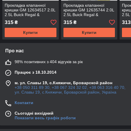
Прокладка клапанної
Прокладка клапанної
Прок
кришки GM 12634517 2.0L
кришки GM 12635744 2.0L
криш
2.5L Buick Regal &
2.5L Buick Regal &
2.5L
Chevrolet Camaro Equinox
Chevrolet Camaro Equinox
Chev
315
315
313
₴
₴
Malibu & Opel Insignia
Malibu & Opel Insignia
Mali
Купити
Купити
Про нас
98% позитивних з 404 відгуків за рік
Працює з 18.10.2014
м. ул. Славы 19, с.Княжичи, Броварской район
+38 050 311 89 30, +38 067 324 32 02, +38 063 316 40 70,
ул. Славы 19, с.Княжичи, Броварской район, Україна
Контакти
Сьогодні вихідний
Показати весь графік роботи