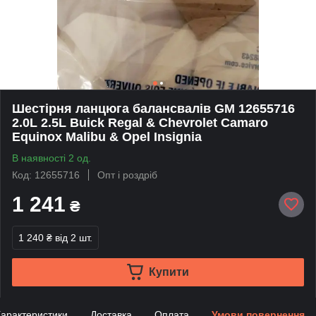
Шестірня ланцюга балансвалів GM 12655716
2.0L 2.5L Buick Regal & Chevrolet Camaro
Equinox Malibu & Opel Insignia
В наявності 2 од.
Код: 12655716
Опт і роздріб
1 241
₴
1 240 ₴
від 2 шт.
Купити
арактеристики
Доставка
Оплата
Умови повернення