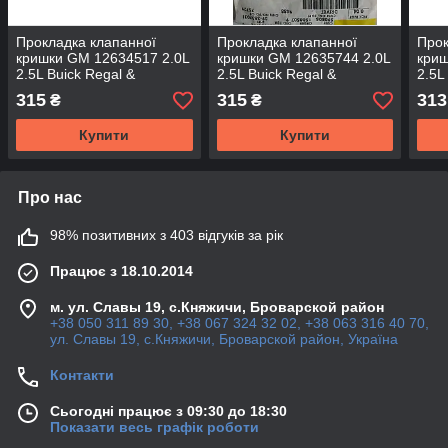
Прокладка клапанної
Прокладка клапанної
Прок
кришки GM 12634517 2.0L
кришки GM 12635744 2.0L
криш
2.5L Buick Regal &
2.5L Buick Regal &
2.5L
Chevrolet Camaro Equinox
Chevrolet Camaro Equinox
Chev
315
315
313
₴
₴
Malibu & Opel Insignia
Malibu & Opel Insignia
Mali
Купити
Купити
Про нас
98% позитивних з 403 відгуків за рік
Працює з 18.10.2014
м. ул. Славы 19, с.Княжичи, Броварской район
+38 050 311 89 30, +38 067 324 32 02, +38 063 316 40 70,
ул. Славы 19, с.Княжичи, Броварской район, Україна
Контакти
Сьогодні працює з 09:30 до 18:30
Показати весь графік роботи