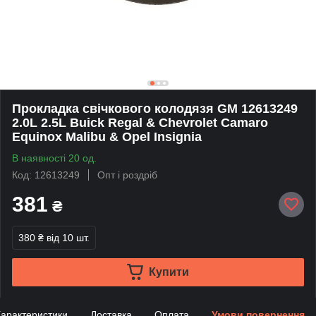
Прокладка свічкового колодязя GM 12613249
2.0L 2.5L Buick Regal & Chevrolet Camaro
Equinox Malibu & Opel Insignia
В наявності 20 од.
Код: 12613249
Опт і роздріб
381
₴
380 ₴
від 10 шт.
Купити
арактеристики
Доставка
Оплата
Умови повернення