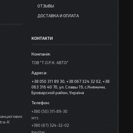
ОТЗЫВЫ
ДОСТАВКА И ОПЛАТА
КОНТАКТИ
ТОВ "Т.О.Р.К. АВТО"
+38 050 311 89 30, +38 067 324 32 02, +38
063 316 40 70, ул. Славы 19, с.Княжичи,
Броварской район, Україна
+380 (50) 311-89-30
 ланцюгових
MTS
tra-K
+380 (67) 324-32-02
KievStar