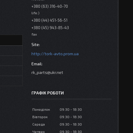
+380 (63) 316-40-70
life:)
+380 (44) 451-56-51
+380 (45) 943-85-43
fax
http://tork-avto.prom.ua
rk_parts@ukr.net
ГРАФІК РОБОТИ
Понеділок
09:30
18:30
Вівторок
09:30
18:30
Середа
09:30
18:30
Четвер
09:30
18:30