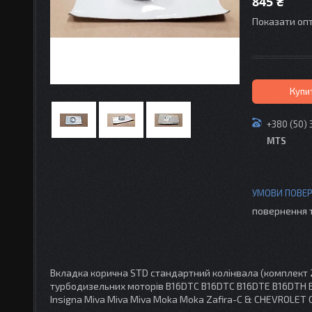
845 ₴
Показати опт
Купи
+380 (50) 
MTS
повернення 
Вкладка корична STD стандартний колінвала (комплект 2
турбодизельних моторів B16DTC B16DTC B16DTE B16DTH 
Insigna Miva Miva Miva Moka Moka Zafira-C & CHEVROLET C