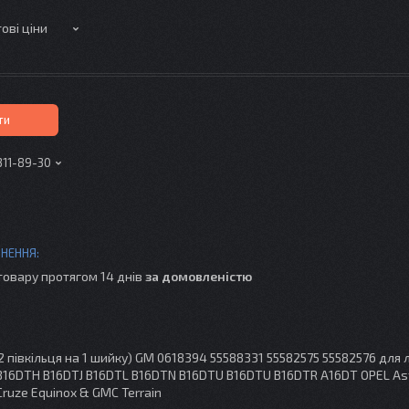
ові ціни
ти
311-89-30
товару протягом 14 днів
за домовленістю
 півкільця на 1 шийку) GM 0618394 55588331 55582575 55582576 для
B16DTH B16DTJ B16DTL B16DTN B16DTU B16DTU B16DTR A16DT OPEL As
ruze Equinox & GMC Terrain