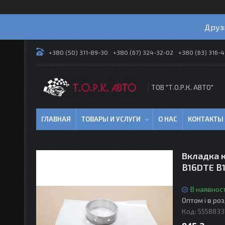
Друз
+380 (50) 311-89-30
+380 (67) 324-32-02
+380 (63) 316-
ТОВ "Т.О.Р.К. АВТО"
ГЛАВНАЯ
ТОВАРЫ И УСЛУГИ
О НАС
КОНТАКТЫ
Вкладка 
B16DTE B
В наявност
Оптом і в ро
Код:
5558833