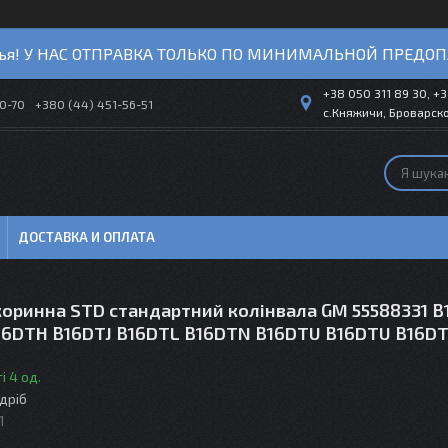
ья! У НАС ОТПРАВКА ТОЛЬКО ПО МИНИМАЛЬНОЙ ПРЕДОП
+38 050 311 89 30, +3
40-70
+380 (44) 451-56-51
с.Княжичи, Броварско
ДОСТАВКА И ОПЛАТА
коринна STD стандартний колінвала GM 55588331 B
16DTH B16DTJ B16DTL B16DTN B16DTU B16DTU B16D
і 4 од.
здріб
1