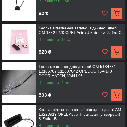
В наявності 2 од.
82
₴
Кнопка відчинення задньої відкидної двері
GM 13422270 OPEL Astra-J 5 door & Zafira-C
В наявності 12 од.
820
₴
Трос замка передніх дверей GM 5134731
13186767 511697042 OPEL CORSA-D 3
DOOR HATCH, VAN L08
В наявності 4 од.
533
₴
Кнопка відкриття задньої відкидної двері GM
13223919 OPEL Astra-H caravan (універсал)
& Zafira-B
В наявності 2 од.