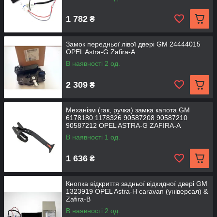
1 782
₴
Замок передньої лівої двері GM 24444015
OPEL Astra-G Zafira-A
В наявності 2 од.
2 309
₴
Механізм (гак, ручка) замка капота GM
6178180 1178326 90587208 90587210
90587212 OPEL ASTRA-G ZAFIRA-A
В наявності 1 од.
1 636
₴
Кнопка відкриття задньої відкидної двері GM
1323919 OPEL Astra-H caravan (універсал) &
Zafira-B
В наявності 2 од.