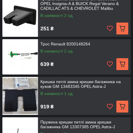
OPEL Insignia-A & BUICK Regal Verano &
CADILLAC ATS & CHEVROLET Malibu
В наявності 2 од.
251
₴
Трос Renault 8200148264
В наявності 2 од.
639
₴
Кришка петлі замка кришки багажника на
кузові GM 13483345 OPEL Astra-J
В наявності 1 од.
919
₴
Пружина кришки петлі замка кришки
багажника GM 13307385 OPEL Astra-J