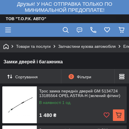
Друзья! У НАС ОТПРАВКА ТОЛЬКО ПО
МИНИМАЛЬНОЙ ПРЕДОПЛАТЕ!
ТОВ "Т.О.Р.К. АВТО"
Товари та послуги
Запчастини кузова автомобіля
Ел
Замки дверей і багажника
Сортування
0
Фільтри
Трос замка передніх дверей GM 5134724
13185564 OPEL ASTRA-H (зелений фітинг)
В наявності 1 од.
1 480
₴