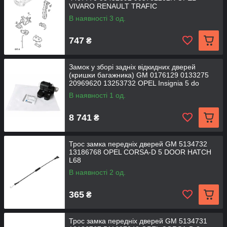
VIVARO RENAULT TRAFIC
В наявності 3 од.
747
₴
Замок у зборі задніх відкидних дверей
(кришки багажника) GM 0176129 0133275
20969620 13253732 OPEL Insignia 5 do
В наявності 1 од.
8 741
₴
Трос замка передніх дверей GM 5134732
13186768 OPEL CORSA-D 5 DOOR HATCH
L68
В наявності 2 од.
365
₴
Трос замка передніх дверей GM 5134731