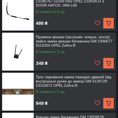
13186767 511697042 OPEL CORSA-D 3
DOOR HATCH, VAN L08
В наявності 4 од.
486
₴
Пружина кришки (заглушки, кожуха, чохла)
завіси замка кришки багажника GM 2346677
9115254 OPEL Zafira-B
В наявності 2 од.
348
₴
Трос окривання замка передніх дверей (від
внутрішньої ручки до замка) GM 5134728
13115672 OPEL Zafira-B
В наявності 2 од.
949
₴
Кришка замка багажника GM 13509528