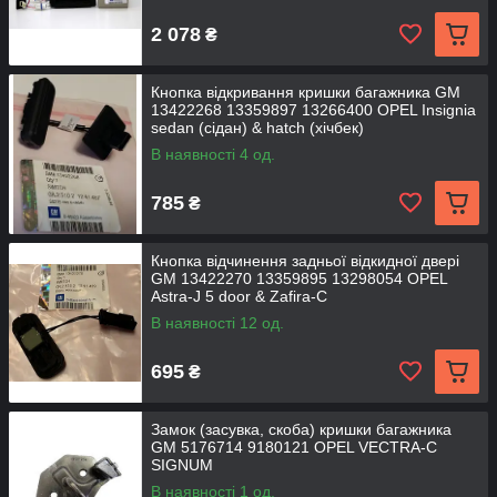
2 078
₴
Кнопка відкривання кришки багажника GM
13422268 13359897 13266400 OPEL Insignia
sedan (сідан) & hatch (хічбек)
В наявності 4 од.
785
₴
Кнопка відчинення задньої відкидної двері
GM 13422270 13359895 13298054 OPEL
Astra-J 5 door & Zafira-C
В наявності 12 од.
695
₴
Замок (засувка, скоба) кришки багажника
GM 5176714 9180121 OPEL VECTRA-C
SIGNUM
В наявності 1 од.