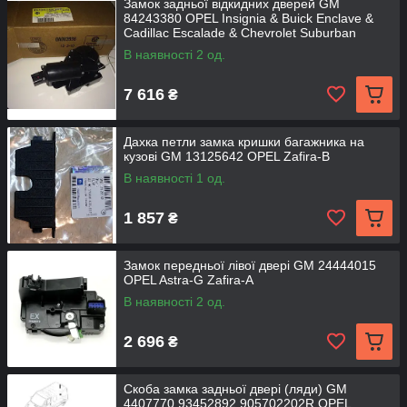
Замок задньої відкидних дверей GM
84243380 OPEL Insignia & Buick Enclave &
Cadillac Escalade & Chevrolet Suburban
В наявності 2 од.
7 616
₴
Дахка петли замка кришки багажника на
кузові GM 13125642 OPEL Zafira-B
В наявності 1 од.
1 857
₴
Замок передньої лівої двері GM 24444015
OPEL Astra-G Zafira-A
В наявності 2 од.
2 696
₴
Скоба замка задньої двері (ляди) GM
4407770 93452892 905702202R OPEL