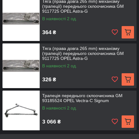
Тяга (права довга 265 mm) механізму
(трапеції) переднього склоочисника GM
9117725 OPEL Astra-G
В наявності 2 од.
364
₴
Тяга (права довга 265 mm) механізму
(трапеції) переднього склоочисника GM
9117725 OPEL Astra-G
В наявності 2 од.
326
₴
Трапеція переднього склоочисника GM
93185524 OPEL Vectra-C Signum
В наявності 2 од.
3 066
₴