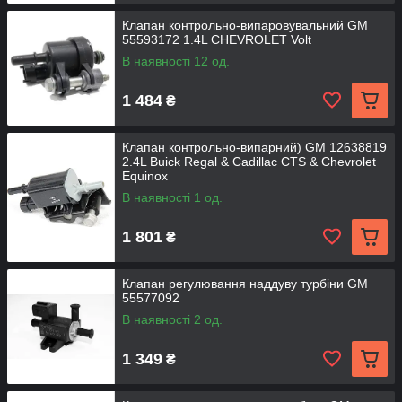
Клапан контрольно-випаровувальний GM
55593172 1.4L CHEVROLET Volt
В наявності 12 од.
1 484
₴
Клапан контрольно-випарний) GM 12638819
2.4L Buick Regal & Cadillac CTS & Chevrolet
Equinox
В наявності 1 од.
1 801
₴
Клапан регулювання наддуву турбіни GM
55577092
В наявності 2 од.
1 349
₴