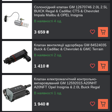
Солоноїдний клапан GM 12670746 2.0L 2.5L
BUICK Regal & Cadillac CTS & Chevrolet
Impala Malibu & OPEL Insignia
В наявності 4 од.
3 659
₴
Клапан вентиляції адсорбера GM 84524035
Buick & Cadillac & Chevrolet & GMC Terrain
В наявності 2 од.
1 410
₴
Клапан електромагнітний контрольно-
випаровуваний GM 12592015 A20NHT
A20NFT Opel Insignia & 2.0L Buick Regal
В наявності 1 од.
1 940
₴