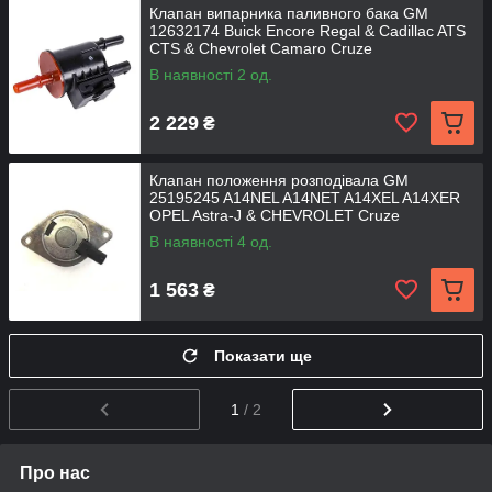
Клапан випарника паливного бака GM
12632174 Buick Encore Regal & Cadillac ATS
CTS & Chevrolet Camaro Cruze
В наявності 2 од.
2 229
₴
Клапан положення розподівала GM
25195245 A14NEL A14NET A14XEL A14XER
OPEL Astra-J & CHEVROLET Cruze
В наявності 4 од.
1 563
₴
Показати ще
1
/ 2
Про нас