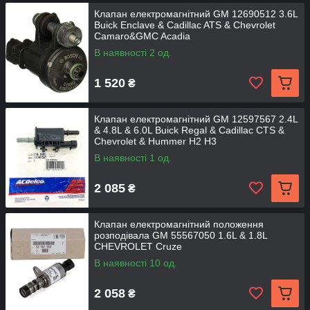
Клапан електромагнітний GM 12690512 3.6L
Buick Enclave & Cadillac ATS & Chevrolet
Camaro&GMC Acadia
В наявності 2 од.
1 520
₴
Клапан електромагнітний GM 12597567 2.4L
& 4.8L & 6.0L Buick Regal & Cadillac CTS &
Chevrolet & Hummer H2 H3
В наявності 1 од.
2 085
₴
Клапан електромагнітний положення
розподівала GM 55567050 1.6L & 1.8L
CHEVROLET Cruze
В наявності 10 од.
2 058
₴