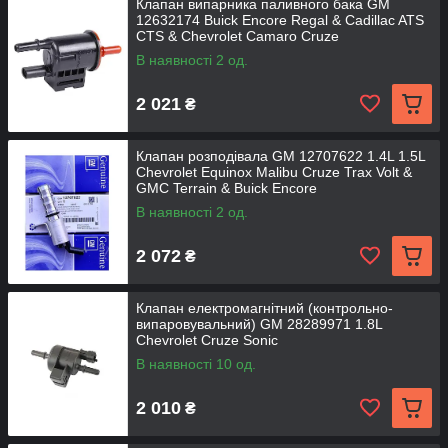
Клапан випарника паливного бака GM
12632174 Buick Encore Regal & Cadillac ATS
CTS & Chevrolet Camaro Cruze
В наявності 2 од.
2 021
₴
Клапан розподівала GM 12707622 1.4L 1.5L
Chevrolet Equinox Malibu Cruze Trax Volt &
GMC Terrain & Buick Encore
В наявності 2 од.
2 072
₴
Клапан електромагнітний (контрольно-
випаровувальний) GM 28289971 1.8L
Chevrolet Cruze Sonic
В наявності 10 од.
2 010
₴