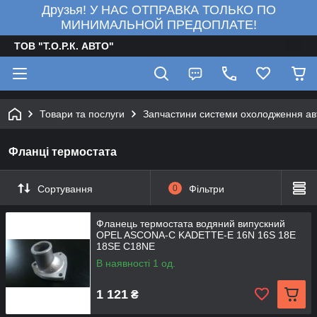
Друзья! У НАС ОТПРАВКА ТОЛЬКО ПО
МИНИМАЛЬНОЙ ПРЕДОПЛАТЕ!
ТОВ "Т.О.Р.К. АВТО"
Товари та послуги
Запчастини системи охолодження ав
Фланці термостата
Сортування
0
Фільтри
Фланець термостата водяний випускний
OPEL ASCONA-C KADETTE-E 16N 16S 18E
18SE C18NE
В наявності 1 од.
1 121
₴