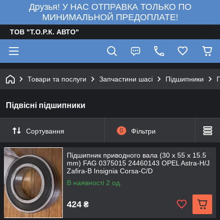
Друзья! У НАС ОТПРАВКА ТОЛЬКО ПО
МИНИМАЛЬНОЙ ПРЕДОПЛАТЕ!
ТОВ "Т.О.Р.К. АВТО"
Товари та послуги
Запчастини шасі
Підшипники
П
Підвісні підшипники
Сортування
0
Фільтри
Підшипник приводного вала (30 х 55 х 15.5
mm) FAG 0375015 24460143 OPEL Astra-H/J
Zafira-B Insignia Corsa-C/D
В наявності 2 од.
424
₴