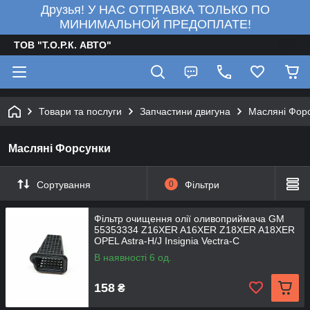
Друзья! У НАС ОТПРАВКА ТОЛЬКО ПО
МИНИМАЛЬНОЙ ПРЕДОПЛАТЕ!
ТОВ "Т.О.Р.К. АВТО"
Товари та послуги
Запчастини двигуна
Масляні Фор
Масляні Форсунки
Сортування
0
Фільтри
Фільтр очищення олії оливоприймача GM
55353334 Z16XER A16XER Z18XER A18XER
OPEL Astra-H/J Insignia Vectra-C
В наявності 6 од.
158
₴