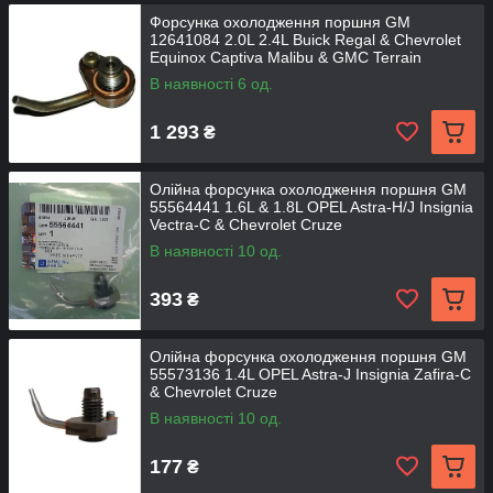
Форсунка охолодження поршня GM
12641084 2.0L 2.4L Buick Regal & Chevrolet
Equinox Captiva Malibu & GMC Terrain
В наявності 6 од.
1 293
₴
Олійна форсунка охолодження поршня GM
55564441 1.6L & 1.8L OPEL Astra-H/J Insignia
Vectra-C & Chevrolet Cruze
В наявності 10 од.
393
₴
Олійна форсунка охолодження поршня GM
55573136 1.4L OPEL Astra-J Insignia Zafira-C
& Chevrolet Cruze
В наявності 10 од.
177
₴