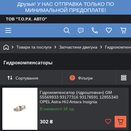
Друзья! У НАС ОТПРАВКА ТОЛЬКО ПО
МИНИМАЛЬНОЙ ПРЕДОПЛАТЕ!
ТОВ "Т.О.Р.К. АВТО"
Товари та послуги
Запчастини двигуна
Гидрокомпен
Гидрокомпенсаторы
Сортування
0
Фільтри
Гідрокомпенсатор (гідроштовхач) GM
55569933 93177316 93178591 12855340
OPEL Astra-H/J Antara Insignia
В наявності 16 од.
302
₴