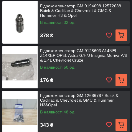
Гідрокомпенсатор GM 9194698 12572638
Buick & Cadillac & Chevrolet & GMC &
Hummer H3 & Opel
В наявності 32 од.
378
₴
Гідрокомпенсатор GM 9128603 A14NEL
Z14XEP OPEL Astra-G/H/J Insignia Meriva-A/B
& 1.4L Chevrolet Cruze
В наявності 60 од.
176
₴
Гідрокомпенсатор GM 12686787 Buick &
Cadillac & Chevrolet & GMC & Hummer
H3&Opel
В наявності 48 од.
343
₴