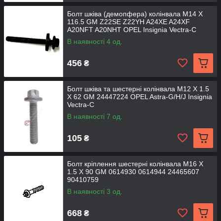
Болт шківа (демопфера) колінвала M14 X
116.5 GM Z22SE Z22YH A24XE A24XF
A20NFT A20NHT OPEL Insignia Vectra-C
В наявності 4 од.
456
₴
Болт шківа та шестерні колінвала M12 X 1.5
X 62 GM 24447224 OPEL Astra-G/H/J Insignia
Vectra-C
В наявності 7 од.
105
₴
Болт кріплення шестерні колінвала M16 X
1.5 X 90 GM 0614930 0614944 24465607
90410759
В наявності 3 од.
668
₴