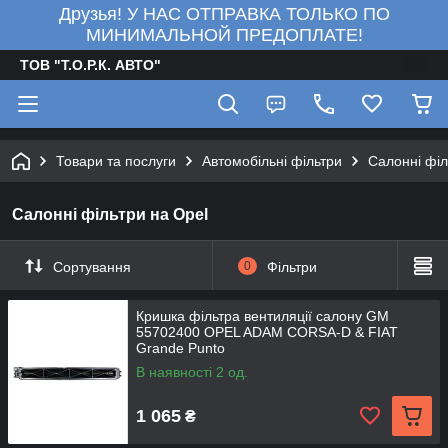
Друзья! У НАС ОТПРАВКА ТОЛЬКО ПО
МИНИМАЛЬНОЙ ПРЕДОПЛАТЕ!
ТОВ "Т.О.Р.К. АВТО"
Товари та послуги
Автомобільні фільтри
Салонні філ
Салонні фільтри на Opel
Сортування
0
Фільтри
Кришка фільтра вентиляції салону GM
55702400 OPEL ADAM CORSA-D & FIAT
Grande Punto
В наявності 2 од.
1 065
₴