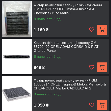
Фільтр вентиляції салону (пічки) вугільний
GM 13503677 OPEL Astra-J Insignia &
Chevrolet Cruze Malibu
В наявності 8 од.
1 160
₴
Кришка фільтра вентиляції салону GM
55702400 OPEL ADAM CORSA-D & FIAT
Grande Punto
В наявності 2 од.
949
₴
Фільтр вентиляції салону вугільний GM
13356914 OPEL Insignia-B Mokka Meriva-B &
CHEVROLET Malibu CADILLAC ATS
В наявності 2 од.
1 358
₴